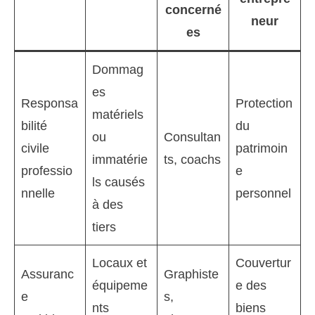
concerné
neur
es
Dommag
es
Responsa
Protection
matériels
bilité
du
ou
Consultan
civile
patrimoin
immatérie
ts, coachs
professio
e
ls causés
nnelle
personnel
à des
tiers
Locaux et
Couvertur
Assuranc
Graphiste
équipeme
e des
e
s,
nts
biens